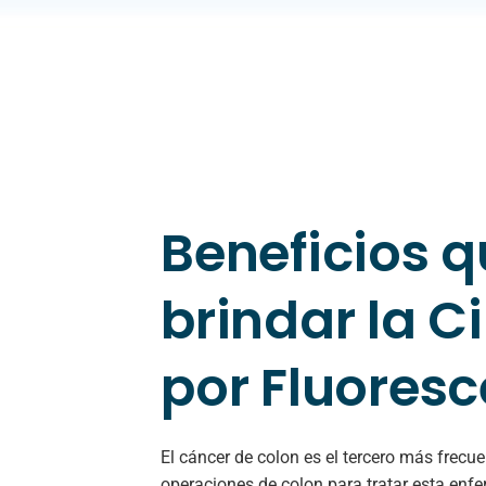
Beneficios 
brindar la C
por Fluores
El cáncer de colon es el tercero más frec
operaciones de colon para tratar esta enf