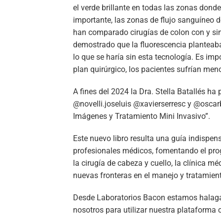
el verde brillante en todas las zonas dond
importante, las zonas de flujo sanguíneo de
han comparado cirugías de colon con y sin
demostrado que la fluorescencia planteab
lo que se haría sin esta tecnología. Es im
plan quirúrgico, los pacientes sufrían men
A fines del 2024 la Dra. Stella Batallés ha
@novelli.joseluis @xavierserresc y @oscarb
Imágenes y Tratamiento Mini Invasivo”.
Este nuevo libro resulta una guía indispen
profesionales médicos, fomentando el prog
la cirugía de cabeza y cuello, la clínica 
nuevas fronteras en el manejo y tratamient
Desde Laboratorios Bacon estamos halaga
nosotros para utilizar nuestra plataforma 