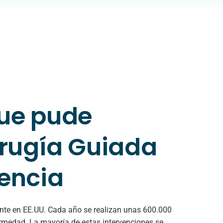
que pude
irugía Guiada
cencia
uente en EE.UU. Cada año se realizan unas 600.000
ermedad. La mayoría de estas intervenciones se