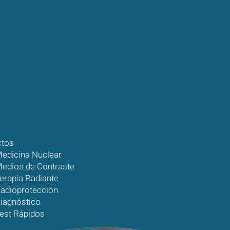
ctos
edicina Nuclear
edios de Contraste
erapia Radiante
adioprotección
iagnóstico
est Rápidos