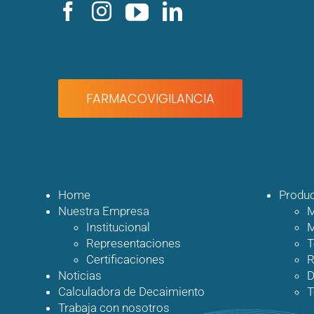
FARMACOVIGILANCIA
SITEMAP
Home
Produ
Nuestra Empresa
M
Institucional
M
Representaciones
T
Certificaciones
R
Noticias
D
Calculadora de Decaimiento
T
Trabaja con nosotros