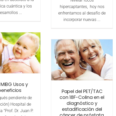
revelar focos
ca cuántica y los
hipercaptantes, hoy nos
esarrollos ...
enfrentamos al desafío de
incorporar nuevas ...
I MIBG Usos y
beneficios
Papel del PET/TAC
con 18F-Colina en el
gués pendiente de
diagnóstico y
ción) Hospital de
estadificación del
a "Prof. Dr. Juan P.
cáncer de próstata.