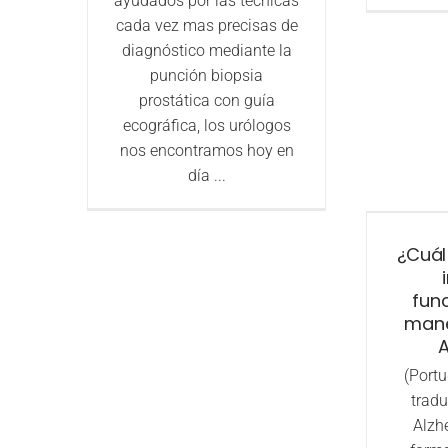
ayudados por las técnicas
cada vez mas precisas de
diagnóstico mediante la
punción biopsia
prostática con guía
ecográfica, los urólogos
nos encontramos hoy en
día ...
¿Cuál 
func
mane
A
(Portu
tradu
Alzh