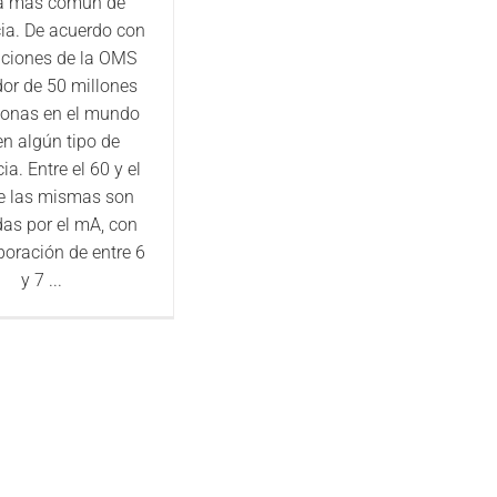
a más común de
a. De acuerdo con
ciones de la OMS
dor de 50 millones
sonas en el mundo
en algún tipo de
a. Entre el 60 y el
e las mismas son
as por el mA, con
poración de entre 6
y 7 ...