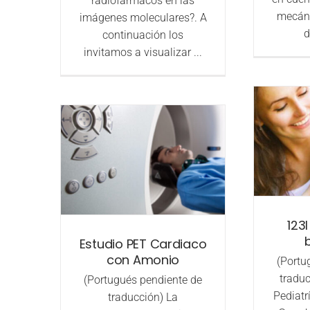
radiofármacos en las
mecáni
imágenes moleculares?. A
d
continuación los
invitamos a visualizar ...
123
Estudio PET Cardiaco
con Amonio
(Portu
traduc
(Portugués pendiente de
Pediatrí
traducción) La