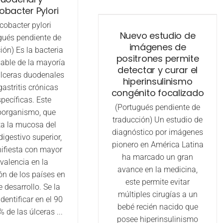
obacter Pylori
cobacter pylori
Nuevo estudio de
gués pendiente de
imágenes de
ión) Es la bacteria
positrones permite
able de la mayoría
detectar y curar el
úlceras duodenales
hiperinsulinismo
gastritis crónicas
congénito focalizado
pecíficas. Este
(Portugués pendiente de
oorganismo, que
traducción) Un estudio de
ta la mucosa del
diagnóstico por imágenes
digestivo superior,
pionero en América Latina
ifiesta con mayor
ha marcado un gran
valencia en la
avance en la medicina,
ón de los países en
este permite evitar
e desarrollo. Se la
múltiples cirugías a un
dentificar en el 90
bebé recién nacido que
% de las úlceras ...
posee hiperinsulinismo