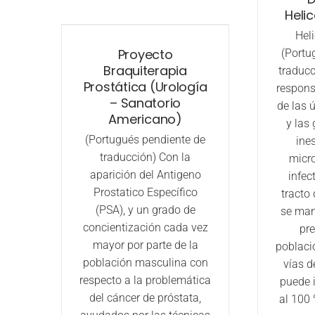
Helic
Heli
Proyecto
(Portu
Braquiterapia
traducc
Prostática (Urología
respons
– Sanatorio
de las 
Americano)
y las 
(Portugués pendiente de
ines
traducción) Con la
micr
aparición del Antigeno
infec
Prostatico Específico
tracto 
(PSA), y un grado de
se man
concientización cada vez
pre
mayor por parte de la
poblaci
población masculina con
vías d
respecto a la problemática
puede i
del cáncer de próstata,
al 100 