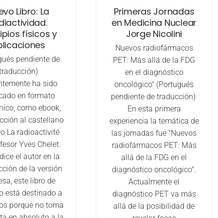
vo Libro: La
Primeras Jornadas
diactividad.
en Medicina Nuclear
ipios físicos y
Jorge Nicolini
plicaciones
Nuevos radiofármacos
gués pendiente de
PET: Más allá de la FDG
traducción)
en el diagnóstico
ntemente ha sido
oncológico" (Portugués
cado en formato
pendiente de traducción)
ónico, como ebook,
En esta primera
cción al castellano
experiencia la temática de
ro La radioactivité
las jornadas fue "Nuevos
fesor Yves Chelet.
radiofármacos PET: Más
ice el autor en la
allá de la FDG en el
cción de la versión
diagnóstico oncológico".
esa, este libro de
Actualmente el
no está destinado a
diagnóstico PET va más
icos porque no toma
allá de la posibilidad de
ta en absoluto a la