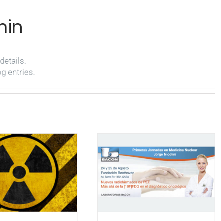
in
details.
g entries.