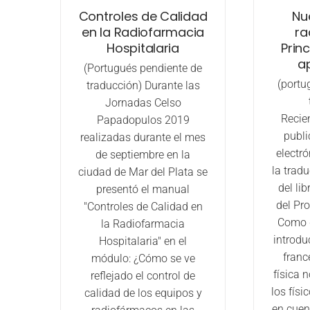
Controles de Calidad
Nue
en la Radiofarmacia
ra
Hospitalaria
Princ
a
(Portugués pendiente de
(portu
traducción) Durante las
Jornadas Celso
Recie
Papadopulos 2019
publi
realizadas durante el mes
electr
de septiembre en la
la tradu
ciudad de Mar del Plata se
del lib
presentó el manual
del Pro
"Controles de Calidad en
Como d
la Radiofarmacia
introdu
Hospitalaria" en el
franc
módulo: ¿Cómo se ve
física 
reflejado el control de
los fís
calidad de los equipos y
en cuen