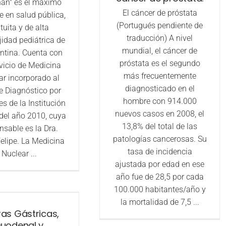
an" es el máximo
El cáncer de próstata
te en salud pública,
(Portugués pendiente de
tuita y de alta
traducción) A nivel
idad pediátrica de
mundial, el cáncer de
entina. Cuenta con
próstata es el segundo
vicio de Medicina
más frecuentemente
ar incorporado al
diagnosticado en el
e Diagnóstico por
hombre con 914.000
s de la Institución
nuevos casos en 2008, el
 del año 2010, cuya
13,8% del total de las
nsable es la Dra.
patologías cancerosas. Su
elipe. La Medicina
tasa de incidencia
Nuclear ...
ajustada por edad en ese
año fue de 28,5 por cada
100.000 habitantes/año y
la mortalidad de 7,5 ...
ras Gástricas,
uodenal y