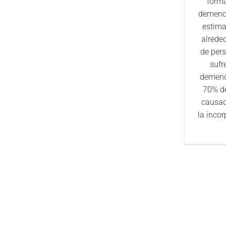
form
demenci
estima
alrede
de per
sufr
demenci
70% d
causad
la incor