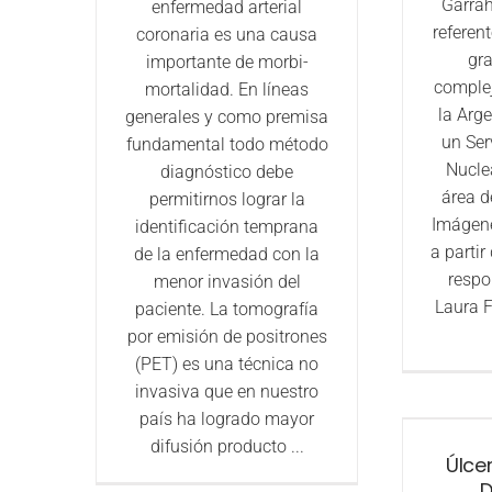
Garrah
enfermedad arterial
referen
coronaria es una causa
gra
importante de morbi-
complej
mortalidad. En líneas
la Arg
generales y como premisa
un Ser
fundamental todo método
Nucle
diagnóstico debe
área d
permitirnos lograr la
Imágene
identificación temprana
a partir
de la enfermedad con la
respo
menor invasión del
Laura F
paciente. La tomografía
por emisión de positrones
(PET) es una técnica no
invasiva que en nuestro
país ha logrado mayor
difusión producto ...
Úlce
D