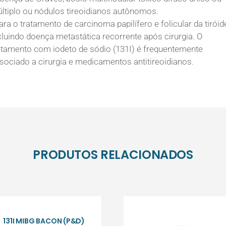
ltiplo ou nódulos tireoidianos autônomos.
ara o tratamento de carcinoma papilífero e folicular da tiróid
cluindo doença metastática recorrente após cirurgia. O
atamento com iodeto de sódio (131I) é frequentemente
sociado a cirurgia e medicamentos antitireoidianos.
PRODUTOS RELACIONADOS
131I MIBG BACON (P&D)