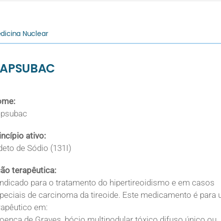
dicina Nuclear
APSUBAC
ome:
psubac
incípio ativo:
deto de Sódio (131I)
ão terapêutica:
indicado para o tratamento do hipertireoidismo e em casos
peciais de carcinoma da tireoide. Este medicamento é para 
rapêutico em:
oença de Graves, bócio multinodular tóxico difuso único ou