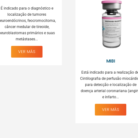
É indicado para o diagnóstico e
localização de tumores
euroendócrinos, feocromocitoma,
câncer medular de tireoide,
neuroblastomas primários e suas
metástases...
VER MÁS
MIBI
Está indicado para a realização d
Cintilografia de perfusão miocárdi
para detecção e localização de
doença arterial coronariana (angi
e infarto...
VER MÁS