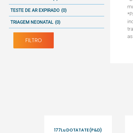
mú
TESTE DE AR EXPIRADO
(0)
*P
in
TRIAGEM NEONATAL
(0)
tr
as
FILTRO
177Lu DOTATATE (P&D)