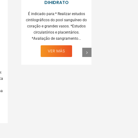
DIHIDRATO
É indicado para 
É indicado para:* Realizar estudos
da placa neurí
cintilográficos do pool sanguíneo do
cérebro de pac
coração e grandes vasos. *Estudos
comprometimen
circulatórios e placentários.
estão
*Avaliação de sangramento...
VE
VER MÁS
e:
ca
na