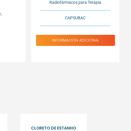
Radiofármacos para Terapia
e,
CAPSUBAC
INFORMACIÓN ADICIONAL
CLORETO DE ESTANHO
AV45