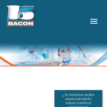
Skip
to
content
Tog
HOME
Nav
NOSSA EMPRESA
PRODUTOS
CONTATO
CALCULADORA
Buscar
IDIOMA
¿Te interesa recibir
asesoramiento
sobre nuestros