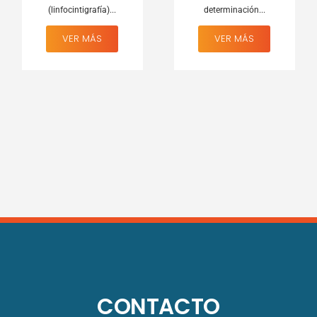
(linfocintigrafía)...
determinación...
VER MÁS
VER MÁS
CONTACTO